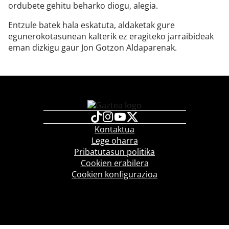
ordubete gehitu beharko diogu, alegia.
Entzule batek hala eskatuta, aldaketak gure
egunerokotasunean kalterik ez eragiteko jarraibideak
eman dizkigu gaur Jon Gotzon Aldaparenak.
Kontaktua
Lege oharra
Pribatutasun politika
Cookien erabilera
Cookien konfigurazioa