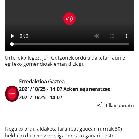
Klisk
Urteroko legez, Jon Gotzonek ordu aldaketari aurre
egiteko gomendioak eman dizkigu
Erredakzioa Gaztea
2021/10/25 - 14:07
Azken eguneratzea
2021/10/25 - 14:07
Elkarbanatu
Neguko ordu aldaketa larunbat gauean (urriak 30)
helduko da berriz ere; iganderako gauari beste