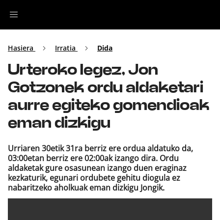
Irratia
Hasiera
Irratia
Dida
Urteroko legez, Jon
Top Gaztea
Gotzonek ordu aldaketari
Podcastak
aurre egiteko gomendioak
eman dizkigu
Musika
Urriaren 30etik 31ra berriz ere ordua aldatuko da,
Ekitaldiak
03:00etan berriz ere 02:00ak izango dira. Ordu
aldaketak gure osasunean izango duen eraginaz
kezkaturik, egunari ordubete gehitu diogula ez
Ikus-entzunezkoak
nabaritzeko aholkuak eman dizkigu Jongik.