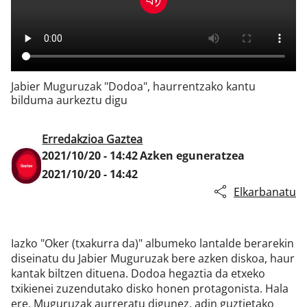
Klisk
Jabier Muguruzak "Dodoa", haurrentzako kantu
bilduma aurkeztu digu
Erredakzioa Gaztea
2021/10/20 - 14:42
Azken eguneratzea
2021/10/20 - 14:42
Elkarbanatu
Iazko "Oker (txakurra da)" albumeko lantalde berarekin
diseinatu du Jabier Muguruzak bere azken diskoa, haur
kantak biltzen dituena. Dodoa hegaztia da etxeko
txikienei zuzendutako disko honen protagonista. Hala
ere, Muguruzak aurreratu digunez, adin guztietako