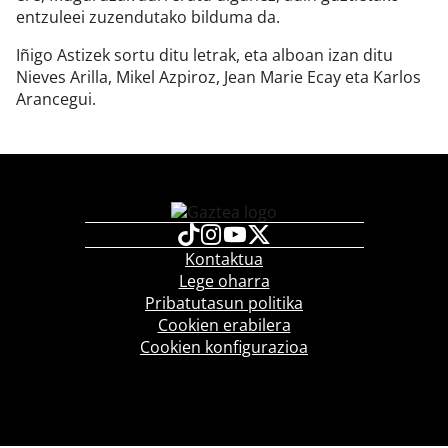
entzuleei zuzendutako bilduma da.
Iñigo Astizek sortu ditu letrak, eta alboan izan ditu
Nieves Arilla, Mikel Azpiroz, Jean Marie Ecay eta Karlos
Arancegui.
Kontaktua
Lege oharra
Pribatutasun politika
Cookien erabilera
Cookien konfigurazioa