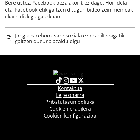
Bere ustez, Facebook bezalakorik ez dago. Hori dela-
eta, Facebook-etik galtzen ditugun bideo zein memeak
ekarri dizkigu gaurkoan.
Jongik Facebook sare soziala ez erabiltzeagatik
galtzen duguna azaldu digu
Kontaktua
Lege oharra
Pribatutasun politika
Cookien erabilera
Cookien konfigurazioa