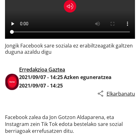
Klisk
Jongik Facebook sare soziala ez erabiltzeagatik galtzen
duguna azaldu digu
Erredakzioa Gaztea
2021/09/07 - 14:25
Azken eguneratzea
2021/09/07 - 14:25
Elkarbanatu
Facebook zalea da Jon Gotzon Aldaparena, eta
Instagram zein Tik Tok edota bestelako sare sozial
berriagoak errefusatzen ditu.