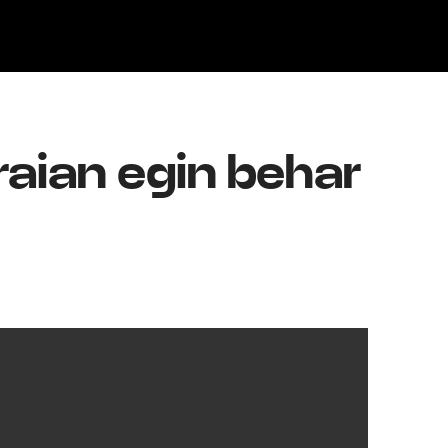
Klisk
aian egin behar