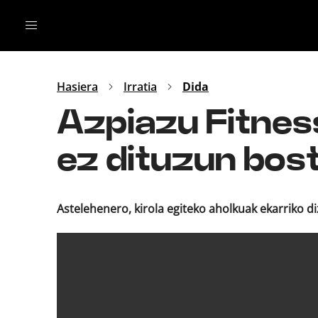
Irratia
Top Gaztea
Podcastak
Mus
Dida
Hasiera
Irratia
Dida
Gu
B Aldea
Azpiazu Fitnes
Bitan
ez dituzun bos
Astelehenero, kirola egiteko aholkuak ekarriko di