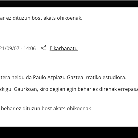
ar ez dituzun bost akats ohikoenak.
21/09/07 - 14:06
Elkarbanatu
tera heldu da Paulo Azpiazu Gaztea Irratiko estudiora.
izkigu. Gaurkoan, kiroldegian egin behar ez direnak errepas
n behar ez dituzun bost akats ohikoenak.