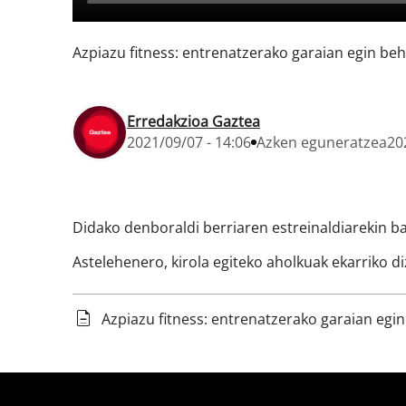
Azpiazu fitness: entrenatzerako garaian egin beh
Erredakzioa Gaztea
2021/09/07 - 14:06
Azken eguneratzea
20
Didako denboraldi berriaren estreinaldiarekin ba
Astelehenero, kirola egiteko aholkuak ekarriko d
Azpiazu fitness: entrenatzerako garaian egi