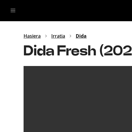
Irratia
Top Gaztea
Podcastak
Mus
Dida
Hasiera
Irratia
Dida
Gu
B Aldea
Dida Fresh (20
Bitan