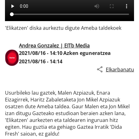
Klisk
'Elikatzen' diska aurkeztu digute Ameba taldekoek
Andrea Gonzalez | EITb Media
2021/08/16 - 14:10
Azken eguneratzea
2021/08/16 - 14:14
Elkarbanatu
Usurbileko lau gaztek, Malen Azpiazuk, Enara
Eizagirrek, Haritz Zabaletaketa Jon Mikel Azpiazuk
osatzen dute Ameba taldea. Gaur Malen eta Jon Mikel
izan ditugu Gazteako estudioan beraien azken lana,
'Elikatzen' aurkezten eta taldearen inguruan hitz
egiten. Hau guztia eta gehiago Gaztea Irratik 'Dida
Fresh' saioan, ez galdu!