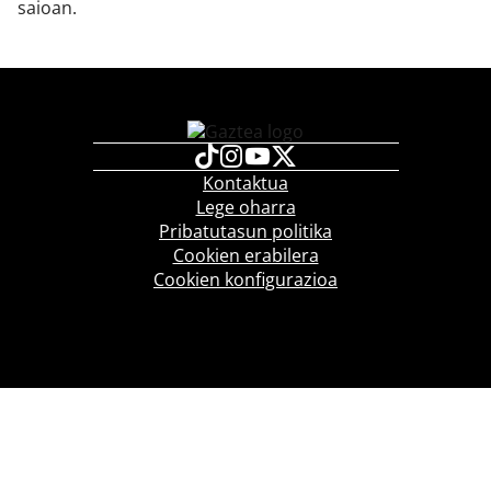
saioan.
Kontaktua
Lege oharra
Pribatutasun politika
Cookien erabilera
Cookien konfigurazioa