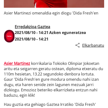
Asier Martinezi omenaldia egin diogu 'Dida Fresh'en
Klisk
Erredakzioa Gaztea
2021/08/10 - 14:21
Azken eguneratzea
2021/08/10 - 14:21
Elkarbanatu
Asier Martinez
korrikalaria Tokioko Olinpiar Jokoetan
aritu eta seigarren geratu ostean, diploma etxeratu du
110m hesietan, 13.22 segundoko denbora lortuta.
Gaur 'Dida Fresh'en gure modura omendu nahi izan
dugu, eta haren senide zein lagunen mezuak jarri
dizkiogu. Emozioz beteriko elkarrizketa entzun nahi
baduzu, egin klik!
Hau guztia eta gehiago Gaztea Irratiko 'Dida Fresh'