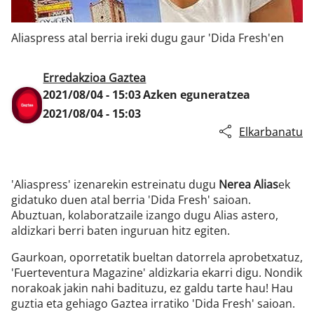
Aliaspress atal berria ireki dugu gaur 'Dida Fresh'en
Klisk
Erredakzioa Gaztea
2021/08/04 - 15:03
Azken eguneratzea
2021/08/04 - 15:03
Elkarbanatu
'Aliaspress' izenarekin estreinatu dugu
Nerea Alias
ek
gidatuko duen atal berria 'Dida Fresh' saioan.
Abuztuan, kolaboratzaile izango dugu Alias astero,
aldizkari berri baten inguruan hitz egiten.
Gaurkoan, oporretatik bueltan datorrela aprobetxatuz,
'Fuerteventura Magazine' aldizkaria ekarri digu. Nondik
norakoak jakin nahi badituzu, ez galdu tarte hau! Hau
guztia eta gehiago Gaztea irratiko 'Dida Fresh' saioan.