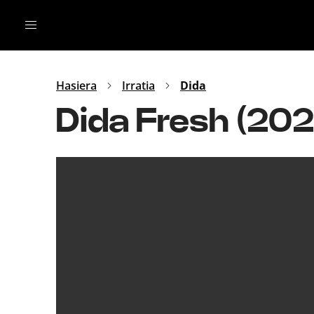
Irratia
Top Gaztea
Podcastak
Mus
Dida
Hasiera
Irratia
Dida
Gu
B Aldea
Dida Fresh (20
Bitan