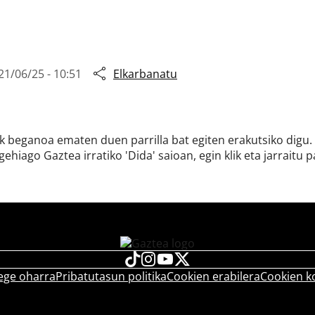
21/06/25 - 10:51
Elkarbanatu
k beganoa ematen duen parrilla bat egiten erakutsiko digu. 
iago Gaztea irratiko 'Dida' saioan, egin klik eta jarraitu pa
ege oharra
Pribatutasun politika
Cookien erabilera
Cookien k