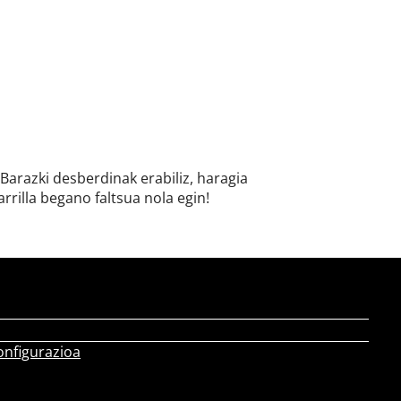
Barazki desberdinak erabiliz, haragia
rrilla begano faltsua nola egin!
onfigurazioa