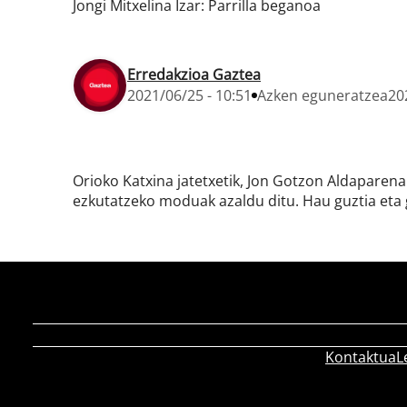
Jongi Mitxelina Izar: Parrilla beganoa
Erredakzioa Gaztea
2021/06/25 - 10:51
Azken eguneratzea
20
Orioko Katxina jatetxetik, Jon Gotzon Aldaparena
ezkutatzeko moduak azaldu ditu. Hau guztia eta geh
Kontaktua
L