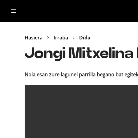
Irratia
Top Gaztea
Podcastak
Mus
Dida
Hasiera
Irratia
Dida
Gu
B Aldea
Jongi Mitxelina 
Bitan
Nola esan zure lagunei parrilla begano bat egite