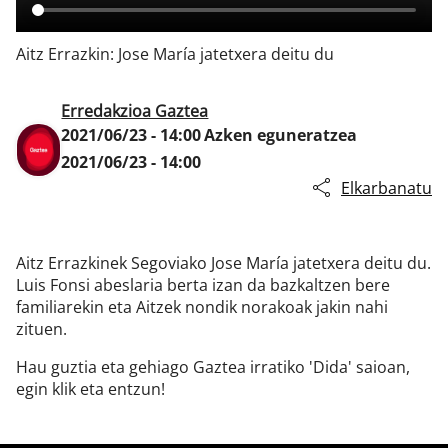
Aitz Errazkin: Jose María jatetxera deitu du
Klisk
Erredakzioa Gaztea
2021/06/23 - 14:00
Azken eguneratzea
2021/06/23 - 14:00
Elkarbanatu
Aitz Errazkinek Segoviako Jose María jatetxera deitu du.
Luis Fonsi abeslaria berta izan da bazkaltzen bere
familiarekin eta Aitzek nondik norakoak jakin nahi
zituen.
Hau guztia eta gehiago Gaztea irratiko 'Dida' saioan,
egin klik eta entzun!