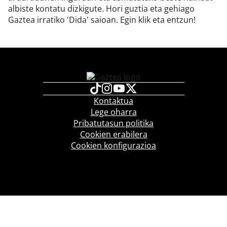
albiste kontatu dizkigute. Hori guztia eta gehiago
Gaztea irratiko 'Dida' saioan. Egin klik eta entzun!
Kontaktua
Lege oharra
Pribatutasun politika
Cookien erabilera
Cookien konfigurazioa