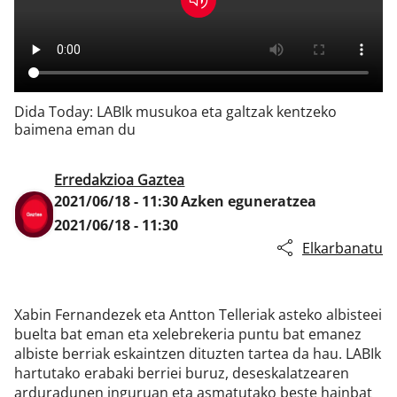
Klisk
Dida Today: LABIk musukoa eta galtzak kentzeko
baimena eman du
Erredakzioa Gaztea
2021/06/18 - 11:30
Azken eguneratzea
2021/06/18 - 11:30
Elkarbanatu
Xabin Fernandezek eta Antton Telleriak asteko albisteei
buelta bat eman eta xelebrekeria puntu bat emanez
albiste berriak eskaintzen dituzten tartea da hau. LABIk
hartutako erabaki berriei buruz, deseskalatzearen
arduradunen inguruan eta asmatutako beste hainbat