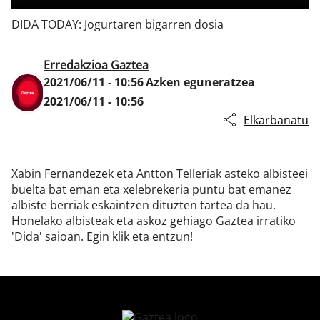
DIDA TODAY: Jogurtaren bigarren dosia
Klisk
Erredakzioa Gaztea
2021/06/11 - 10:56
Azken eguneratzea
2021/06/11 - 10:56
Elkarbanatu
Xabin Fernandezek eta Antton Telleriak asteko albisteei
buelta bat eman eta xelebrekeria puntu bat emanez
albiste berriak eskaintzen dituzten tartea da hau.
Honelako albisteak eta askoz gehiago Gaztea irratiko
'Dida' saioan. Egin klik eta entzun!