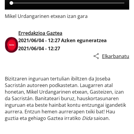
Mikel Urdangarinen etxean izan gara
Klisk
Erredakzioa Gaztea
2021/06/04 - 12:27
Azken eguneratzea
2021/06/04 - 12:27
Elkarbanatu
Bizitzaren inguruan tertulian ibiltzen da Joseba
Sacristán autoreen podkastetan. Laugarren atal
honetan, Mikel Urdangarinen etxean, Gasteizen, izan
da Sacristán. Banitateari buruz, hauskortasunaren
inguruan eta beste hainbat kontu entzungai igandetik
aurrera. Entzun hemen aurrerapen txiki bat! Hau
guztia eta gehiago Gaztea irratiko
Dida
saioan.