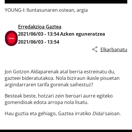
YOUNG-I: Iluntasunaren ostean, argia
Klisk
Erredakzioa Gaztea
2021/06/03 - 13:54
Azken eguneratzea
2021/06/03 - 13:54
Elkarbanatu
Jon Gotzon Aldaparenak atal berria estreinatu du,
gazteei bideratutakoa. Nola biziraun ikasle pisuetan
argindarraren tarifa gorenak saihestuz?
Besteak beste, hotzari zein beroari aurre egiteko
gomendioak edota arropa nola lisatu.
Hau guztia eta gehiago, Gaztea irratiko
Dida!
saioan.