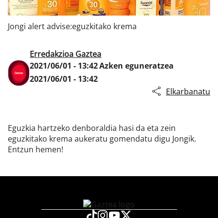
Jongi alert advise:eguzkitako krema
Klisk
Erredakzioa Gaztea
2021/06/01 - 13:42
Azken eguneratzea
2021/06/01 - 13:42
Elkarbanatu
Eguzkia hartzeko denboraldia hasi da eta zein
eguzkitako krema aukeratu gomendatu digu Jongik.
Entzun hemen!