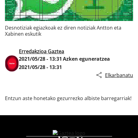
Klisk
Desnotiziak egiazkoak ez diren notiziak Antton eta
Xabinen eskutik
Erredakzioa Gaztea
2021/05/28 - 13:31
Azken eguneratzea
2021/05/28 - 13:31
Elkarbanatu
Entzun aste honetako gezurrezko albiste barregarriak!