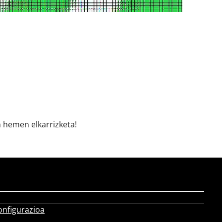
n hemen elkarrizketa!
onfigurazioa