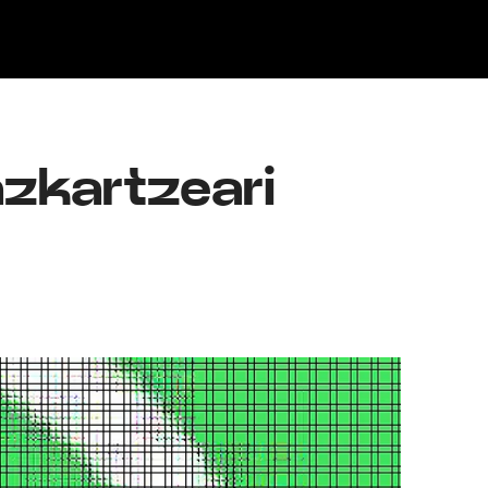
Klisk
zkartzeari