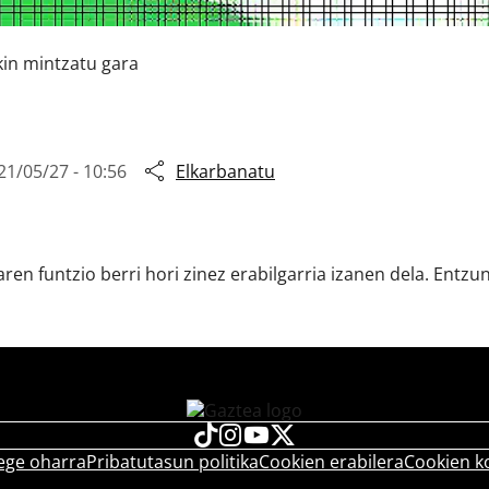
kin mintzatu gara
21/05/27 - 10:56
Elkarbanatu
aren funtzio berri hori zinez erabilgarria izanen dela. Entzu
ege oharra
Pribatutasun politika
Cookien erabilera
Cookien k