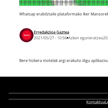
Whatsap erabilztaile plataformako Iker Mansore
Erredakzioa Gaztea
2021/05/27 - 10:56
Azken eguneratzea
20
Bere hizkera motelak argi erakutsi digu aplikazio
Kontaktua
L