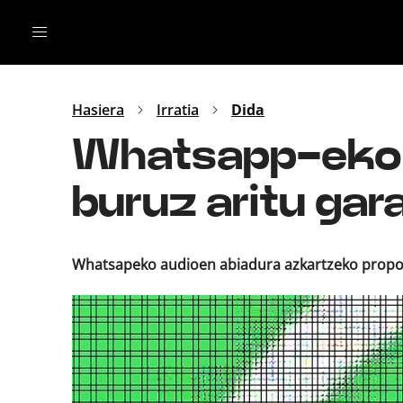
Irratia
Top Gaztea
Podcastak
Mus
Dida
Hasiera
Irratia
Dida
Gu
B Aldea
Whatsapp-eko a
Bitan
buruz aritu gar
Whatsapeko audioen abiadura azkartzeko propos