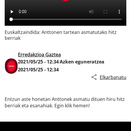
Klisk
Euskaltzaindida: Anttonen tartean asmatutako hitz
berriak
Erredakzioa Gaztea
2021/05/25 - 12:34
Azken eguneratzea
2021/05/25 - 12:34
Elkarbanatu
Entzun aste honetan Anttonek asmatu dituen hiru hitz
berriak eta esanahiak. Egin klik hemen!