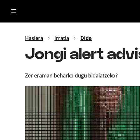
Irratia
Top Gaztea
Podcastak
Mus
Dida
Hasiera
Irratia
Dida
Gu
B Aldea
Jongi alert ad
Bitan
Zer eraman beharko dugu bidaiatzeko?