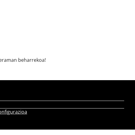
 eraman beharrekoa!
onfigurazioa