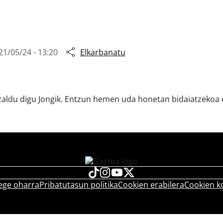
21/05/24 - 13:20
Elkarbanatu
ldu digu Jongik. Entzun hemen uda honetan bidaiatzekoa
ege oharra
Pribatutasun politika
Cookien erabilera
Cookien k