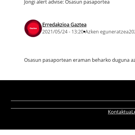
Jongi alert advise: Osasun pasaportea
Erredakzioa Gaztea
2021/05/24 - 13:20
Azken eguneratzea
20
Osasun pasaportean eraman beharko duguna aza
Kontaktua
L