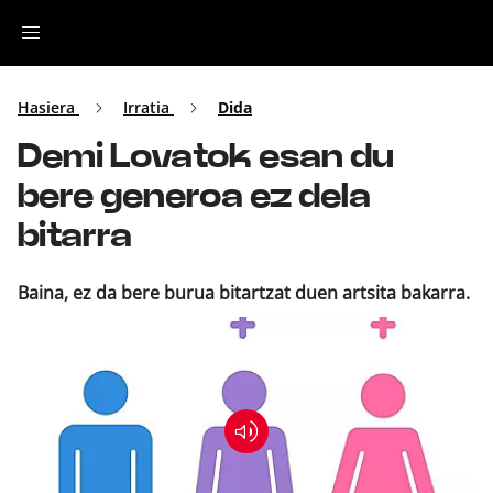
Irratia
Hasiera
Irratia
Dida
Demi Lovatok esan du
Top Gaztea
bere generoa ez dela
Podcastak
bitarra
Musika
Baina, ez da bere burua bitartzat duen artsita bakarra.
Ekitaldiak
Ikus-entzunezkoak