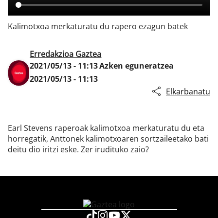
Kalimotxoa merkaturatu du rapero ezagun batek
Klisk
Erredakzioa Gaztea
2021/05/13 - 11:13
Azken eguneratzea
2021/05/13 - 11:13
Elkarbanatu
Earl Stevens raperoak kalimotxoa merkaturatu du eta
horregatik, Anttonek kalimotxoaren sortzaileetako bati
deitu dio iritzi eske. Zer irudituko zaio?