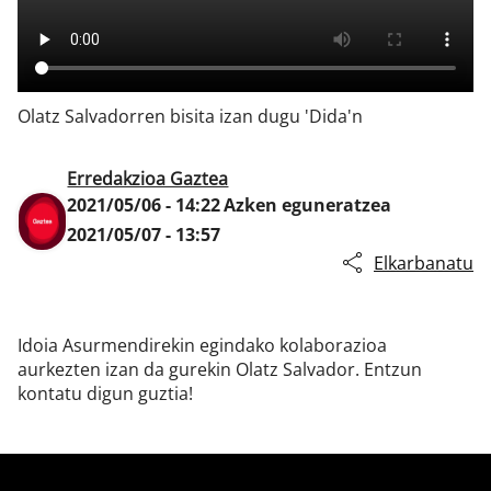
Klisk
Olatz Salvadorren bisita izan dugu 'Dida'n
Erredakzioa Gaztea
2021/05/06 - 14:22
Azken eguneratzea
2021/05/07 - 13:57
Elkarbanatu
Idoia Asurmendirekin egindako kolaborazioa
aurkezten izan da gurekin Olatz Salvador. Entzun
kontatu digun guztia!