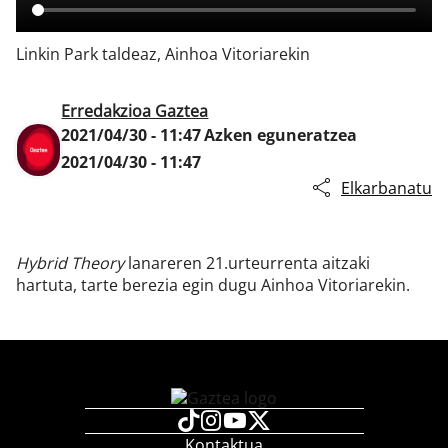
Linkin Park taldeaz, Ainhoa Vitoriarekin
Klisk
Erredakzioa Gaztea
2021/04/30 - 11:47
Azken eguneratzea
2021/04/30 - 11:47
Elkarbanatu
Hybrid Theory
lanareren 21.urteurrenta aitzaki
hartuta, tarte berezia egin dugu Ainhoa Vitoriarekin.
Kontaktua