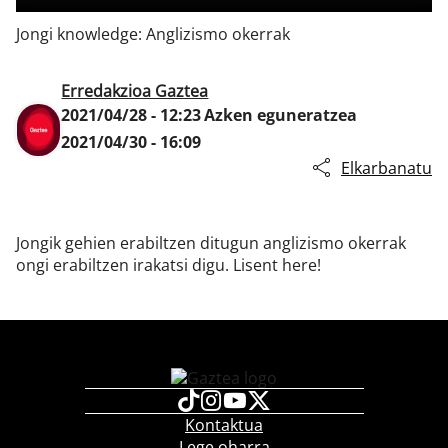
Jongi knowledge: Anglizismo okerrak
Klisk
Erredakzioa Gaztea
2021/04/28 - 12:23
Azken eguneratzea
2021/04/30 - 16:09
Elkarbanatu
Jongik gehien erabiltzen ditugun anglizismo okerrak
ongi erabiltzen irakatsi digu. Lisent here!
Kontaktua
Lege oharra