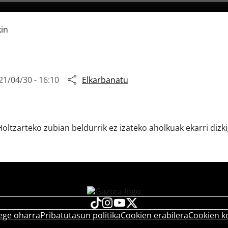
kin
21/04/30 - 16:10
Elkarbanatu
oltzarteko zubian beldurrik ez izateko aholkuak ekarri dizk
ege oharra
Pribatutasun politika
Cookien erabilera
Cookien k