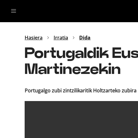
Irratia
Top Gaztea
Podcastak
Mus
Dida
Hasiera
Irratia
Dida
Gu
B Aldea
Portugaldik Eusk
Bitan
Martinezekin
Portugalgo zubi zintzilikaritik Holtzarteko zubira