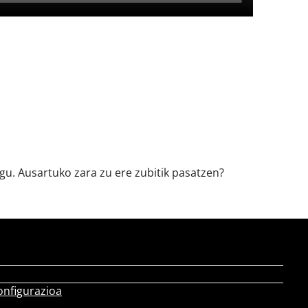
igu. Ausartuko zara zu ere zubitik pasatzen?
onfigurazioa