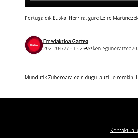
Portugaldik Euskal Herrira, gure Leire Martineze
Erredakzioa Gaztea
2021/04/27 - 13:25
Azken eguneratzea
20
Mundutik Zuberoara egin dugu jauzi Leirerekin. H
Kontaktua
L