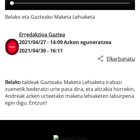
Belako eta Gazteako Maketa Lehiaketa
Klisk
Erredakzioa Gaztea
2021/04/27 - 14:09
Azken eguneratzea
2021/04/30 - 16:11
Elkarbanatu
Belako
taldeak Gazteako Maketa Lehiaketa irabazi
zuenetik bederatzi urte pasa dira, eta aitzakia horrekin,
Andreak azken urteetako maketa lehiaketen laburpena
egin digu. Entzun!