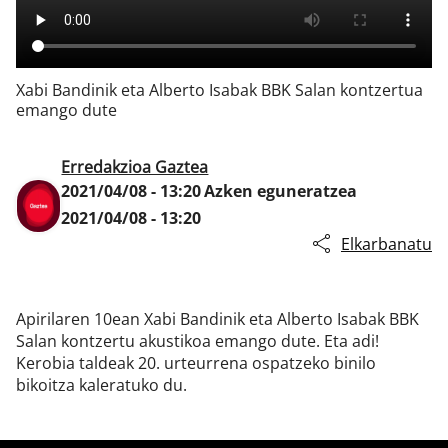
Klisk
Xabi Bandinik eta Alberto Isabak BBK Salan kontzertua
emango dute
Erredakzioa Gaztea
2021/04/08 - 13:20
Azken eguneratzea
2021/04/08 - 13:20
Elkarbanatu
Apirilaren 10ean Xabi Bandinik eta Alberto Isabak BBK
Salan kontzertu akustikoa emango dute. Eta adi!
Kerobia taldeak 20. urteurrena ospatzeko binilo
bikoitza kaleratuko du.