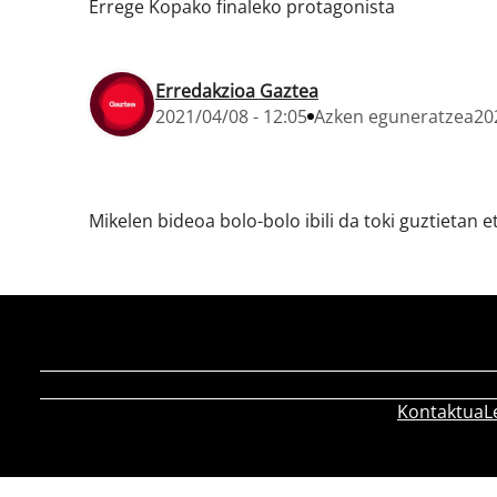
Errege Kopako finaleko protagonista
Erredakzioa Gaztea
2021/04/08 - 12:05
Azken eguneratzea
20
Mikelen bideoa bolo-bolo ibili da toki guztietan e
Kontaktua
L