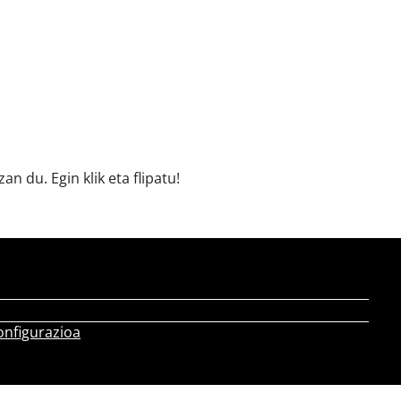
n du. Egin klik eta flipatu!
onfigurazioa