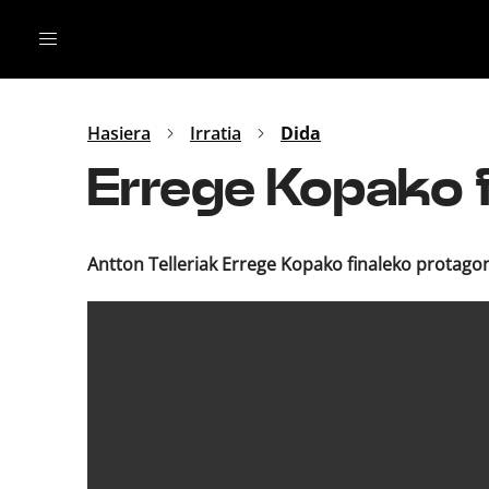
Irratia
Top Gaztea
Podcastak
Mus
Dida
Hasiera
Irratia
Dida
Gu
B Aldea
Errege Kopako 
Bitan
Antton Telleriak Errege Kopako finaleko protagon