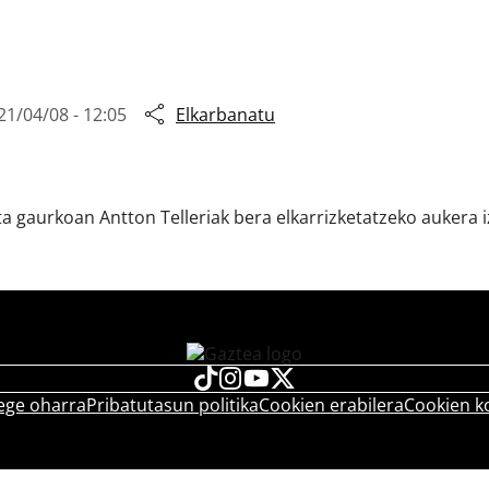
21/04/08 - 12:05
Elkarbanatu
ta gaurkoan Antton Telleriak bera elkarrizketatzeko aukera iza
ege oharra
Pribatutasun politika
Cookien erabilera
Cookien k