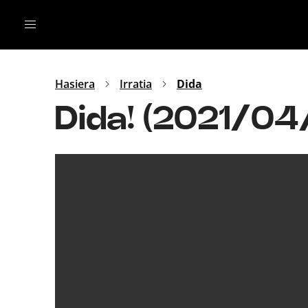
Irratia
Top Gaztea
Podcastak
Mus
Dida
Hasiera
Irratia
Dida
Gu
B Aldea
Dida! (2021/04
Bitan