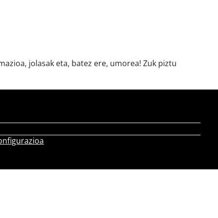
azioa, jolasak eta, batez ere, umorea! Zuk piztu
onfigurazioa