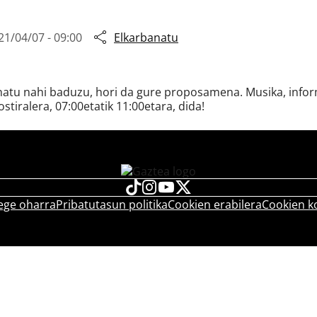
21/04/07 - 09:00
Elkarbanatu
snatu nahi baduzu, hori da gure proposamena. Musika, inform
ostiralera, 07:00etatik 11:00etara, dida!
ege oharra
Pribatutasun politika
Cookien erabilera
Cookien k