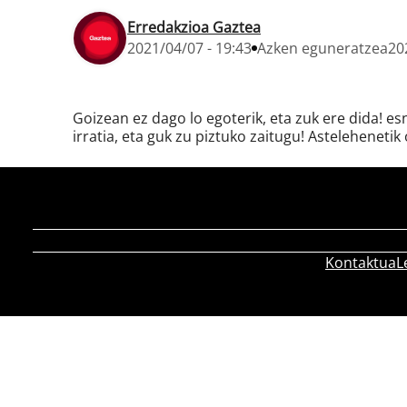
Erredakzioa Gaztea
2021/04/07 - 19:43
Azken eguneratzea
20
Goizean ez dago lo egoterik, eta zuk ere dida! e
irratia, eta guk zu piztuko zaitugu! Astelehenetik 
Kontaktua
L