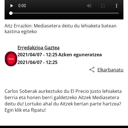
Klisk
Aitz Errazkin: Mediasetera deitu du lehiaketa batean
kastina egiteko
Erredakzioa Gaztea
2021/04/07 - 12:25
Azken eguneratzea
2021/04/07 - 12:25
Elkarbanatu
Carlos Soberak aurkeztuko du El Precio Justo lehiaketa
berria eta honen berri galdetzeko Aitzek Mediasetera
deitu du! Lortuko ahal du Aitzek bertan parte hartzea?
Egin klik eta flipatu!