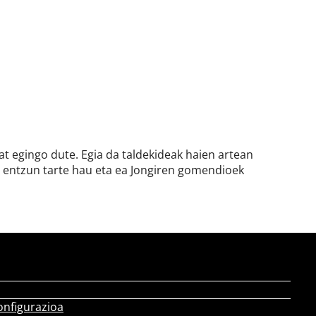
at egingo dute. Egia da taldekideak haien artean
e entzun tarte hau eta ea Jongiren gomendioek
onfigurazioa