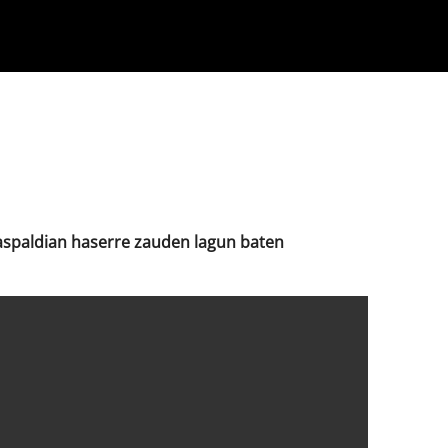
Klisk
u aspaldian haserre zauden lagun baten