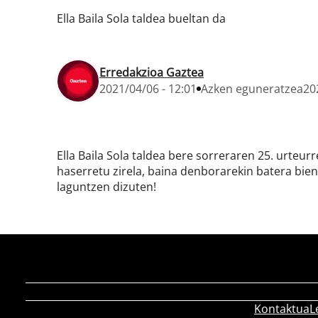
Ella Baila Sola taldea bueltan da
Erredakzioa Gaztea
2021/04/06 - 12:01
Azken eguneratzea
20
Ella Baila Sola taldea bere sorreraren 25. urteur
haserretu zirela, baina denborarekin batera bi
laguntzen dizuten!
Kontaktua
L