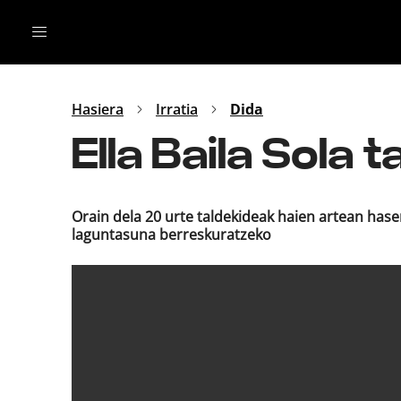
Irratia
Top Gaztea
Podcastak
Mus
Dida
Hasiera
Irratia
Dida
Gu
B Aldea
Ella Baila Sola 
Bitan
Orain dela 20 urte taldekideak haien artean hase
laguntasuna berreskuratzeko