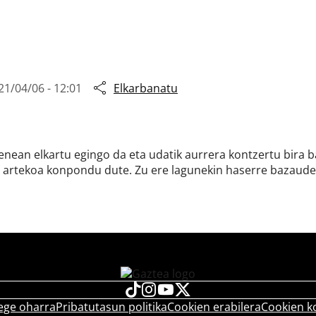
21/04/06 - 12:01
Elkarbanatu
renean elkartu egingo da eta udatik aurrera kontzertu bira b
en artekoa konpondu dute. Zu ere lagunekin haserre bazaud
ege oharra
Pribatutasun politika
Cookien erabilera
Cookien k