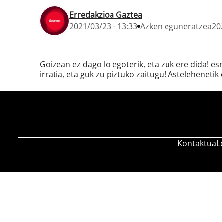
Erredakzioa Gaztea
2021/03/23 - 13:33
Azken eguneratzea
20
Goizean ez dago lo egoterik, eta zuk ere dida! e
irratia, eta guk zu piztuko zaitugu! Astelehenetik 
Kontaktua
L