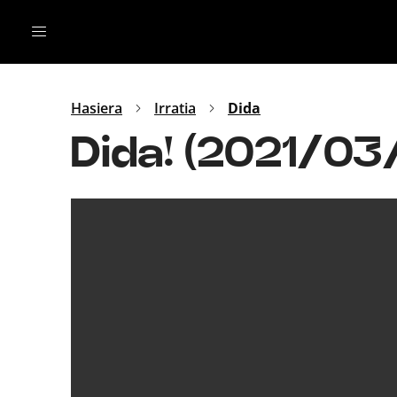
Irratia
Top Gaztea
Podcastak
Mus
Dida
Hasiera
Irratia
Dida
Gu
B Aldea
Dida! (2021/03/
Bitan