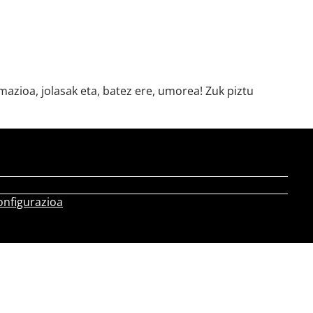
azioa, jolasak eta, batez ere, umorea! Zuk piztu
onfigurazioa