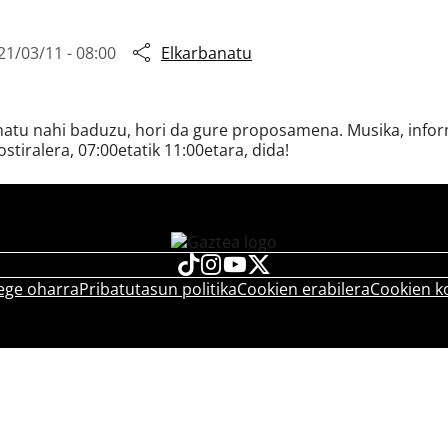
21/03/11 - 08:00
Elkarbanatu
snatu nahi baduzu, hori da gure proposamena. Musika, inform
ostiralera, 07:00etatik 11:00etara, dida!
ege oharra
Pribatutasun politika
Cookien erabilera
Cookien k