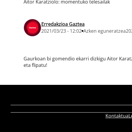
Aitor Karatziolo: momentuko telesailak
Erredakzioa Gaztea
2021/03/23 - 12:02
Azken eguneratzea
20
Gaurkoan bi gomendio ekarri dizkigu Aitor Karatz
eta flipatu!
Kontaktua
L