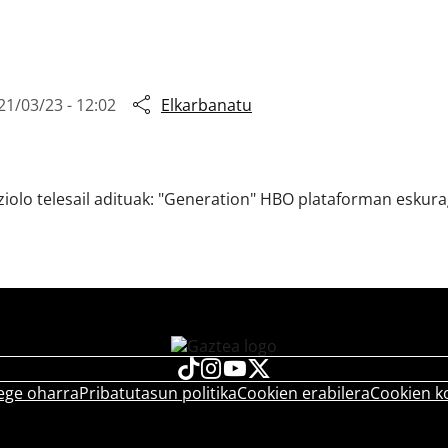
21/03/23 - 12:02
Elkarbanatu
iolo telesail adituak: "Generation" HBO plataforman eskuraga
ege oharra
Pribatutasun politika
Cookien erabilera
Cookien k