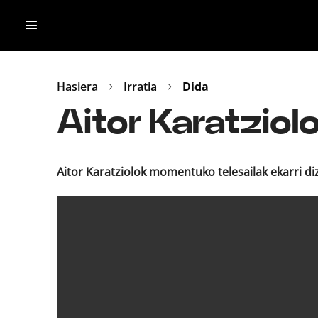
Irratia
Top Gaztea
Podcastak
Mus
Dida
Hasiera
Irratia
Dida
Gu
B Aldea
Aitor Karatzio
Bitan
Aitor Karatziolok momentuko telesailak ekarri diz