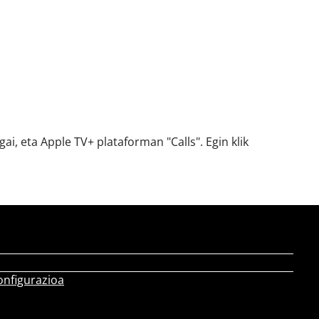
i, eta Apple TV+ plataforman "Calls". Egin klik
onfigurazioa