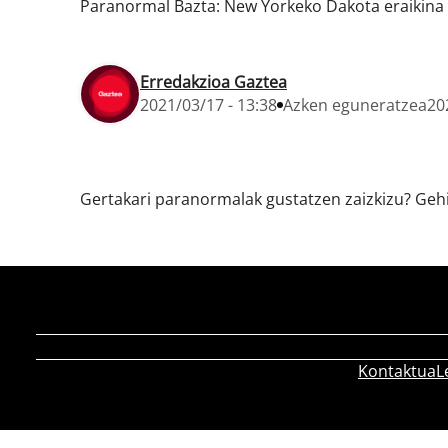
Paranormal Bazta: New Yorkeko Dakota eraikina
Erredakzioa Gaztea
2021/03/17 - 13:38
Azken eguneratzea
20
Gertakari paranormalak gustatzen zaizkizu? Gehia
Kontaktua
L