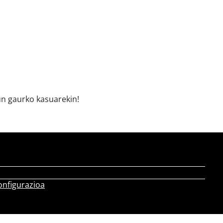
gun gaurko kasuarekin!
onfigurazioa