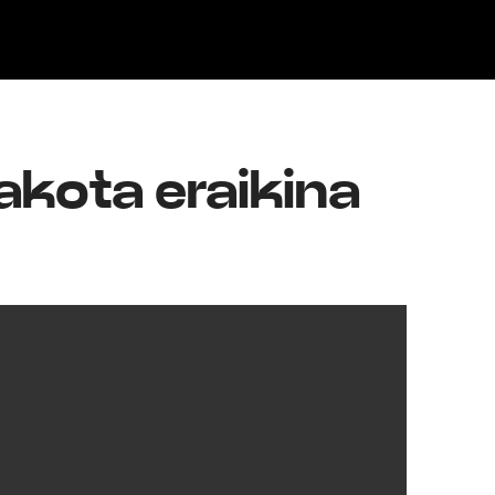
Klisk
kota eraikina