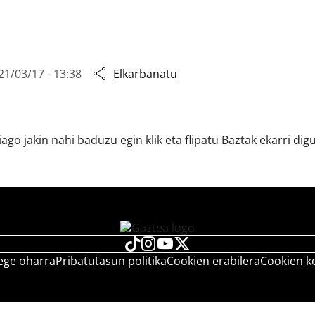
21/03/17 - 13:38
Elkarbanatu
go jakin nahi baduzu egin klik eta flipatu Baztak ekarri di
ege oharra
Pribatutasun politika
Cookien erabilera
Cookien k