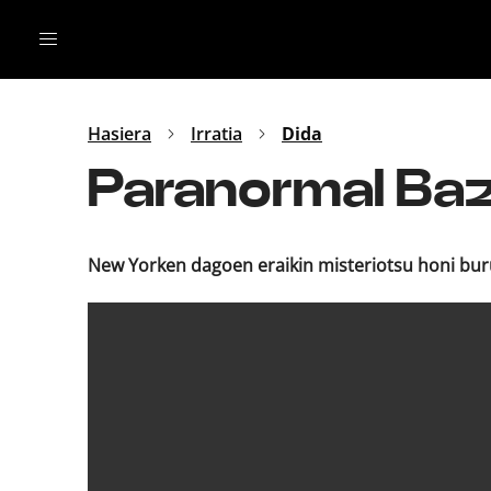
Irratia
Top Gaztea
Podcastak
Mus
Dida
Hasiera
Irratia
Dida
Gu
B Aldea
Paranormal Baz
Bitan
New Yorken dagoen eraikin misteriotsu honi buru