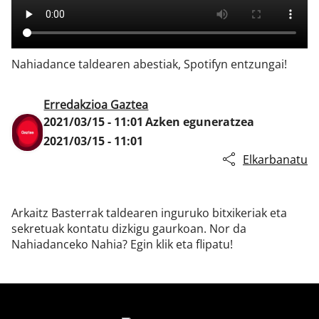
Klisk
Nahiadance taldearen abestiak, Spotifyn entzungai!
Erredakzioa Gaztea
2021/03/15 - 11:01
Azken eguneratzea
2021/03/15 - 11:01
Elkarbanatu
Arkaitz Basterrak taldearen inguruko bitxikeriak eta
sekretuak kontatu dizkigu gaurkoan. Nor da
Nahiadanceko Nahia? Egin klik eta flipatu!