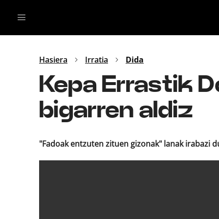
Irratia
Top Gaztea
Podcastak
Mus
Dida
Hasiera
Irratia
Dida
Gu
B Aldea
Kepa Errastik D
Bitan
bigarren aldiz
"Fadoak entzuten zituen gizonak" lanak irabazi 