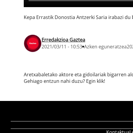
Kepa Errastik Donostia Antzerki Saria irabazi du 
Erredakzioa Gaztea
2021/03/11 - 10:53
Azken eguneratzea
20
Aretxabaletako aktore eta gidoilariak bigarren a
Gehiago entzun nahi duzu? Egin klik!
Kontaktua
L