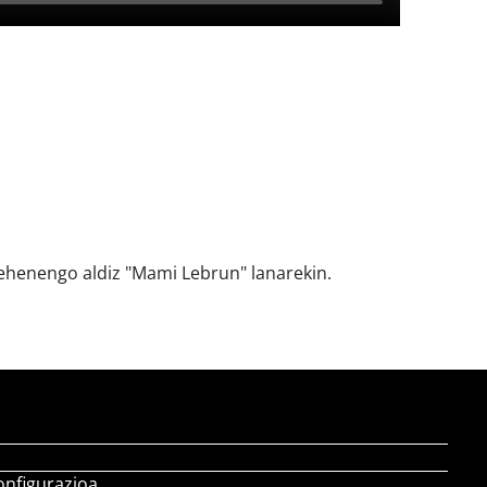
 lehenengo aldiz "Mami Lebrun" lanarekin.
onfigurazioa