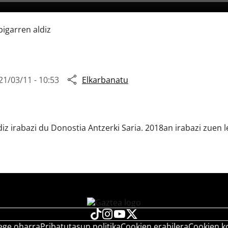
bigarren aldiz
21/03/11 - 10:53
Elkarbanatu
ldiz irabazi du Donostia Antzerki Saria. 2018an irabazi zuen
ege oharra
Pribatutasun politika
Cookien erabilera
Cookien k