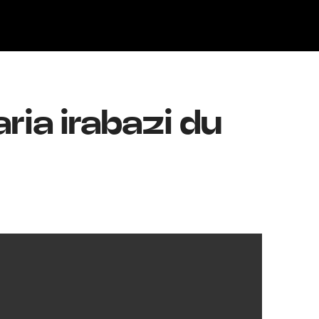
Klisk
ria irabazi du