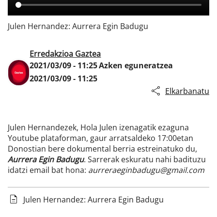
Julen Hernandez: Aurrera Egin Badugu
Klisk
Erredakzioa Gaztea
2021/03/09 - 11:25
Azken eguneratzea
2021/03/09 - 11:25
Elkarbanatu
Julen Hernandezek, Hola Julen izenagatik ezaguna
Youtube plataforman, gaur arratsaldeko 17:00etan
Donostian bere dokumental berria estreinatuko du,
Aurrera Egin Badugu
. Sarrerak eskuratu nahi badituzu
idatzi email bat hona:
aurreraeginbadugu@gmail.com
Julen Hernandez: Aurrera Egin Badugu