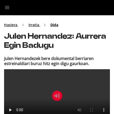
Irratia
Hasiera
Irratia
Dida
Julen Hernandez: Aurrera
Top Gaztea
Egin Badugu
Podcastak
Julen Hernandezek bere dokumental berriaren
estreinaldiari buruz hitz egin digu gaurkoan.
Musika
Ekitaldiak
Ikus-entzunezkoak