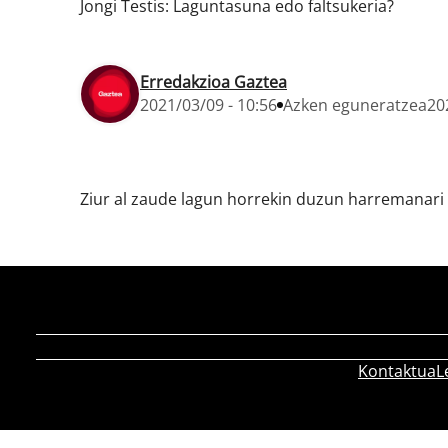
Jongi Testis: Laguntasuna edo faltsukeria?
Erredakzioa Gaztea
2021/03/09 - 10:56
Azken eguneratzea
20
Ziur al zaude lagun horrekin duzun harremanari
Kontaktua
L