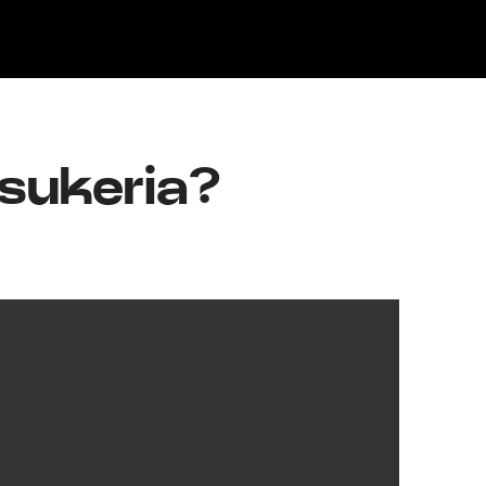
Klisk
tsukeria?