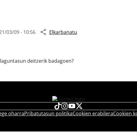
21/03/09 - 10:56
Elkarbanatu
 laguntasun deitzerik badagoen?
ege oharra
Pribatutasun politika
Cookien erabilera
Cookien k