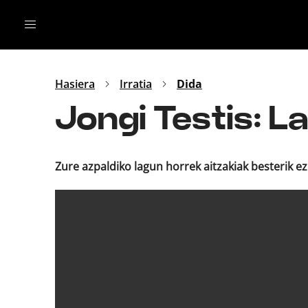
Irratia
Top Gaztea
Podcastak
Mus
Dida
Hasiera
Irratia
Dida
Gu
B Aldea
Jongi Testis: L
Bitan
Zure azpaldiko lagun horrek aitzakiak besterik ez