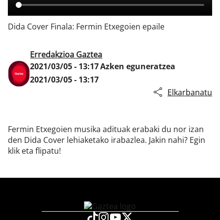
Dida Cover Finala: Fermin Etxegoien epaile
Klisk
Erredakzioa Gaztea
2021/03/05 - 13:17
Azken eguneratzea
2021/03/05 - 13:17
Elkarbanatu
Fermin Etxegoien musika adituak erabaki du nor izan
den Dida Cover lehiaketako irabazlea. Jakin nahi? Egin
klik eta flipatu!