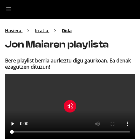
Irratia
Hasiera
Irratia
Dida
Jon Maiaren playlista
Top Gaztea
Bere playlist berria aurkeztu digu gaurkoan. Ea denak
Podcastak
ezagutzen dituzun!
Musika
Ekitaldiak
Ikus-entzunezkoak