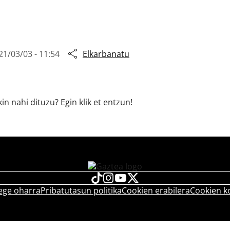
21/03/03 - 11:54
Elkarbanatu
n nahi dituzu? Egin klik et entzun!
ege oharra
Pribatutasun politika
Cookien erabilera
Cookien k