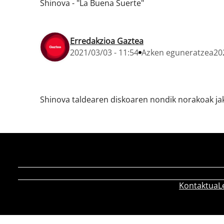
Shinova - "La Buena Suerte"
Erredakzioa Gaztea
2021/03/03 - 11:54
Azken eguneratzea
20
Shinova taldearen diskoaren nondik norakoak jaki
Kontaktua
L