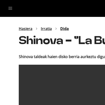
Irratia
Top Gaztea
Podcastak
Mus
Dida
Hasiera
Irratia
Dida
Gu
B Aldea
Shinova - "La 
Bitan
Shinova taldeak haien disko berria aurkeztu dig