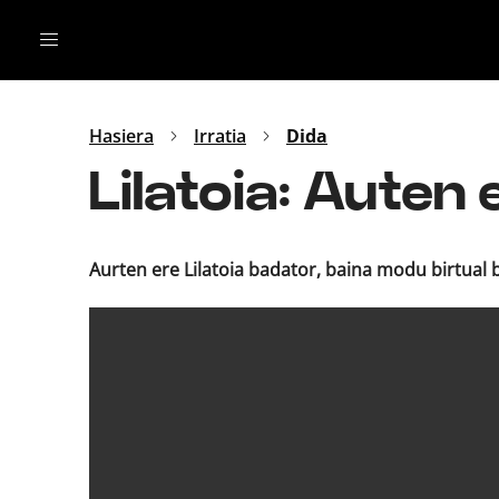
Irratia
Top Gaztea
Podcastak
Mus
Dida
Hasiera
Irratia
Dida
Gu
B Aldea
Lilatoia: Auten 
Bitan
Aurten ere Lilatoia badator, baina modu birtual 