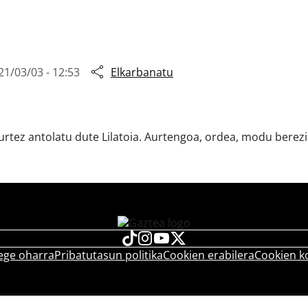
21/03/03 - 12:53
Elkarbanatu
urtez antolatu dute Lilatoia. Aurtengoa, ordea, modu berezi 
ege oharra
Pribatutasun politika
Cookien erabilera
Cookien k