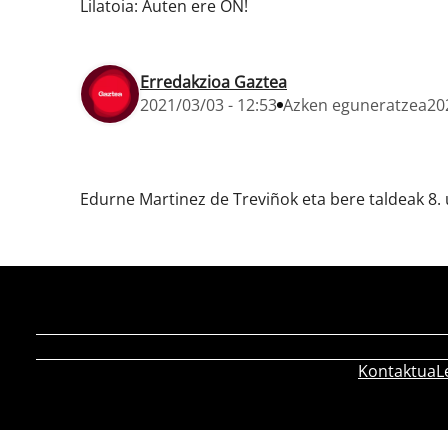
Lilatoia: Auten ere ON!
Erredakzioa Gaztea
2021/03/03 - 12:53
Azken eguneratzea
20
Edurne Martinez de Treviñok eta bere taldeak 8. 
Kontaktua
L