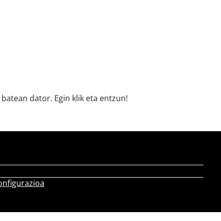
batean dator. Egin klik eta entzun!
onfigurazioa