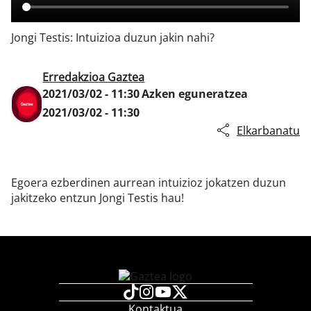
Jongi Testis: Intuizioa duzun jakin nahi?
Klisk
Erredakzioa Gaztea
2021/03/02 - 11:30
Azken eguneratzea
2021/03/02 - 11:30
Elkarbanatu
Egoera ezberdinen aurrean intuizioz jokatzen duzun
jakitzeko entzun Jongi Testis hau!
Kontaktua