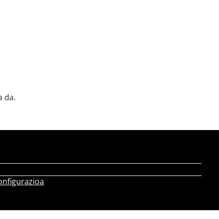
a da.
onfigurazioa