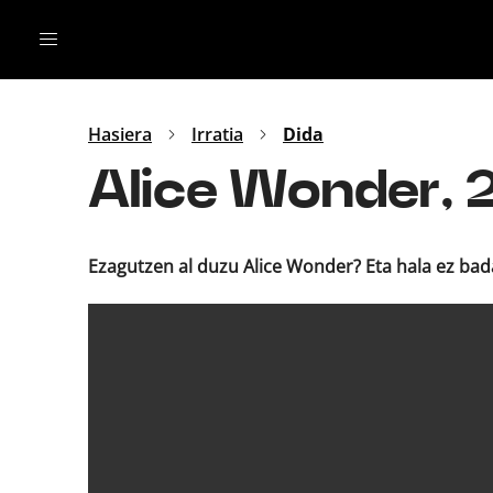
Irratia
Top Gaztea
Podcastak
Mus
Dida
Hasiera
Irratia
Dida
Gu
B Aldea
Alice Wonder, 2
Bitan
Ezagutzen al duzu Alice Wonder? Eta hala ez bad