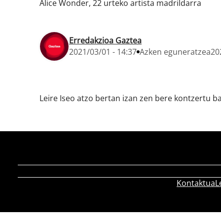
Alice Wonder, 22 urteko artista madrildarra
Erredakzioa Gaztea
2021/03/01 - 14:37
Azken eguneratzea
20
Leire Iseo atzo bertan izan zen bere kontzertu 
Kontaktua
L