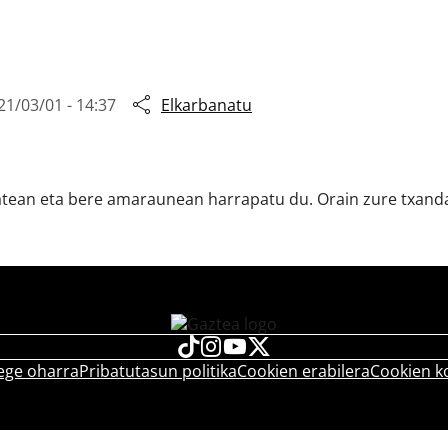
21/03/01 - 14:37
Elkarbanatu
batean eta bere amaraunean harrapatu du. Orain zure txand
ege oharra
Pribatutasun politika
Cookien erabilera
Cookien k