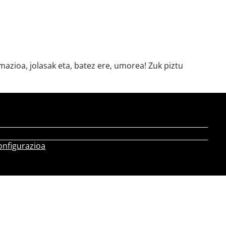
azioa, jolasak eta, batez ere, umorea! Zuk piztu
onfigurazioa