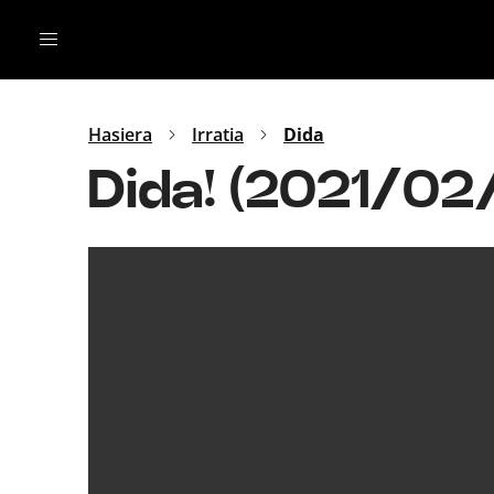
Irratia
Top Gaztea
Podcastak
Mus
Dida
Hasiera
Irratia
Dida
Gu
B Aldea
Dida! (2021/02
Bitan