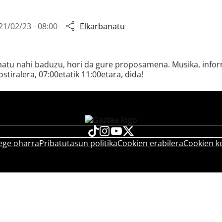
21/02/23 - 08:00
Elkarbanatu
snatu nahi baduzu, hori da gure proposamena. Musika, inform
ostiralera, 07:00etatik 11:00etara, dida!
ege oharra
Pribatutasun politika
Cookien erabilera
Cookien k