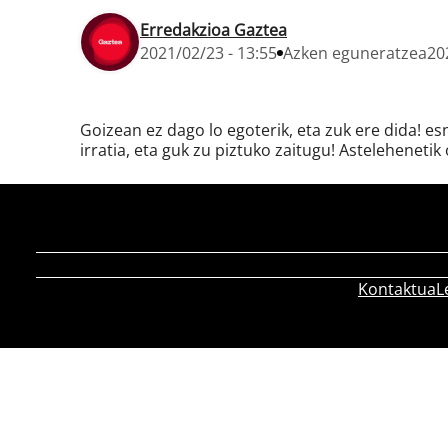
Erredakzioa Gaztea
2021/02/23 - 13:55
Azken eguneratzea
20
Goizean ez dago lo egoterik, eta zuk ere dida! e
irratia, eta guk zu piztuko zaitugu! Astelehenetik 
Kontaktua
L