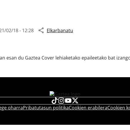
21/02/18 - 12:28
Elkarbanatu
oan esan du Gaztea Cover lehiaketako epaileetako bat izango
ege oharra
Pribatutasun politika
Cookien erabilera
Cookien k