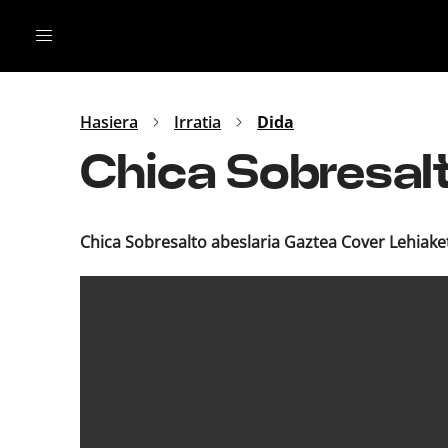
Irratia
Top Gaztea
Podcastak
Mus
Dida
Hasiera
Irratia
Dida
Gu
B Aldea
Chica Sobresalt
Bitan
Chica Sobresalto abeslaria Gaztea Cover Lehiake