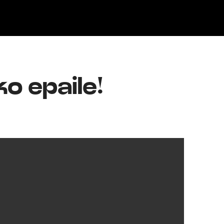
Klisk
o epaile!