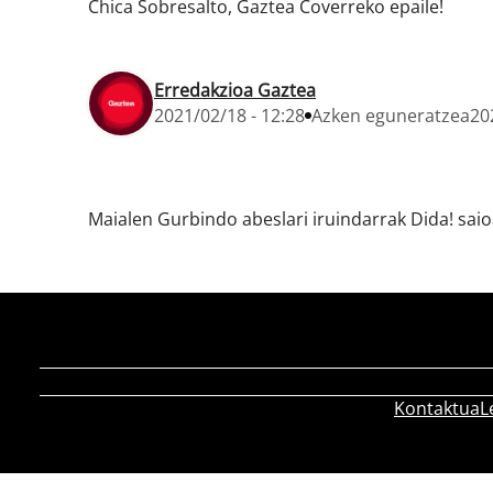
Chica Sobresalto, Gaztea Coverreko epaile!
Erredakzioa Gaztea
2021/02/18 - 12:28
Azken eguneratzea
20
Maialen Gurbindo abeslari iruindarrak Dida! sai
Kontaktua
L