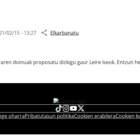
21/02/15 - 13:27
Elkarbanatu
raren doinuak proposatu dizkigu gaur Leire Iseok. Entzun 
ege oharra
Pribatutasun politika
Cookien erabilera
Cookien k