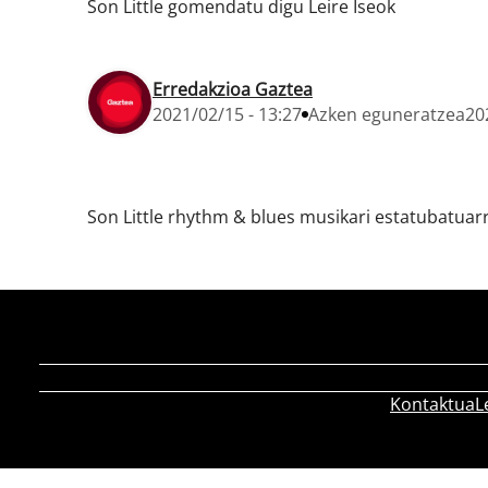
Son Little gomendatu digu Leire Iseok
Erredakzioa Gaztea
2021/02/15 - 13:27
Azken eguneratzea
20
Son Little rhythm & blues musikari estatubatuar
Kontaktua
L