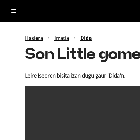
Irratia
Top Gaztea
Podcastak
Mus
Dida
Hasiera
Irratia
Dida
Gu
B Aldea
Son Little gome
Bitan
Leire Iseoren bisita izan dugu gaur 'Dida'n.