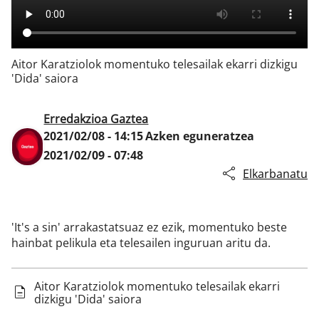
Klisk
Aitor Karatziolok momentuko telesailak ekarri dizkigu
'Dida' saiora
Erredakzioa Gaztea
2021/02/08 - 14:15
Azken eguneratzea
2021/02/09 - 07:48
Elkarbanatu
'It's a sin' arrakastatsuaz ez ezik, momentuko beste
hainbat pelikula eta telesailen inguruan aritu da.
Aitor Karatziolok momentuko telesailak ekarri
dizkigu 'Dida' saiora