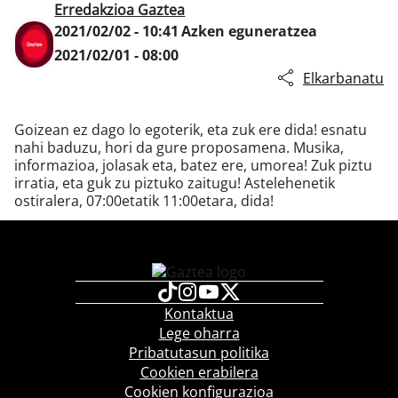
Erredakzioa Gaztea
2021/02/02 - 10:41
Azken eguneratzea
2021/02/01 - 08:00
Klisk
Elkarbanatu
Goizean ez dago lo egoterik, eta zuk ere dida! esnatu
nahi baduzu, hori da gure proposamena. Musika,
informazioa, jolasak eta, batez ere, umorea! Zuk piztu
irratia, eta guk zu piztuko zaitugu! Astelehenetik
ostiralera, 07:00etatik 11:00etara, dida!
Kontaktua
Lege oharra
Pribatutasun politika
Cookien erabilera
Cookien konfigurazioa